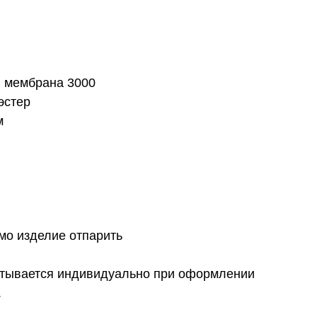
l мембрана 3000
эстер
м
мо изделие отпарить
итывается индивидуально при оформлении
.