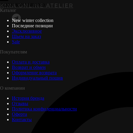
KINA ONLINE ATELIER
© 2024 KINABRAND
Каталог
New winter collection
Последние позиции
Эксклюзивное
Шьем на заказ
Sale
Покупателям
Оплата и доставка
Возврат и обмен
Оформление возврата
Индивидуальный пошив
О компании
История бренда
Отзывы
Политика конфиденциальности
Оферта
Контакты